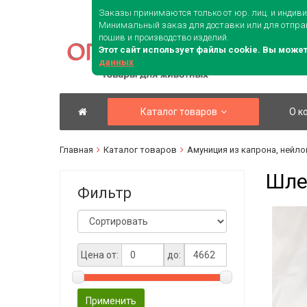
Заказы принимаются только от юр. лиц. и инди
+7 (96
Минимальный заказ для доставки или для отправ
пошив и производство изделий.
Этот сайт использует файлы cookie. Вы може
данных
Каталог товаров
О к
Главная
Каталог товаров
Амуниция из капрона, нейло
Шле
Фильтр
Цена от:
до:
Применить