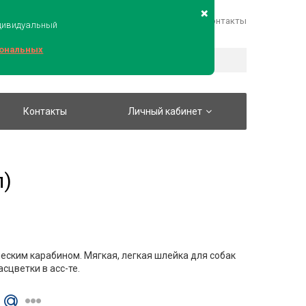
Войти
Карта сайта
Контакты
ндивидуальный
сональных
0 товаров — 0 руб.
Контакты
Личный кабинет
л)
еским карабином. Мягкая, легкая шлейка для собак
сцветки в асс-те.