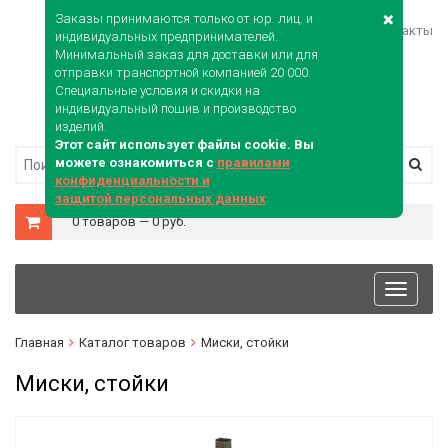
Заказы принимаются только от юр. лиц. и
Войти
Карта сайта
Контакты
индивидуальных предпринимателей.
Минимальный заказ для доставки или для
отправки транспортной компанией 20 000.
Специальные условия и скидки на
индивидуальный пошив и производство
изделий.
Этот сайт использует файлы cookie. Вы
можете ознакомиться с
правилами
конфиденциальности и
защитой персональных данных
0 товаров — 0 руб.
Toggle
navigati
Главная
Каталог товаров
Миски, стойки
Миски, стойки