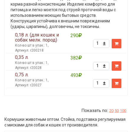
корма разной консистенции. Изделие комфортно для
питомца и легко моется под струей проточной воды с
использованием моющих бытовых средств.
Конструкция устойчива к внешним повреждениям
(удары, царапины), долговечны, не токсичны.
0,18 л. (для кошек и
290
собак мелк. пород)
Кол-во шт в упак.: 1,
Артикул: r200218
0,35 л.
382
Кол-во шт в упак.: 1,
Артикул: r20028
0,75 л.
493
Кол-во шт в упак.: 1,
Артикул: r20027
Показать по:
20
50
100
Кормушки животным оптом. Стойка, подставка регулируемая
с мисками для собак и кошек
от производителя
.