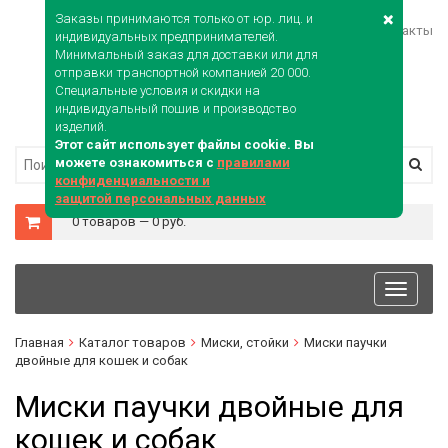
Заказы принимаются только от юр. лиц. и
Войти
Карта сайта
Контакты
индивидуальных предпринимателей.
Минимальный заказ для доставки или для
отправки транспортной компанией 20 000.
Специальные условия и скидки на
индивидуальный пошив и производство
изделий.
Этот сайт использует файлы cookie. Вы
можете ознакомиться с
правилами
конфиденциальности и
защитой персональных данных
0 товаров — 0 руб.
Toggle
navigati
Главная
Каталог товаров
Миски, стойки
Миски паучки
двойные для кошек и собак
Миски паучки двойные для
кошек и собак